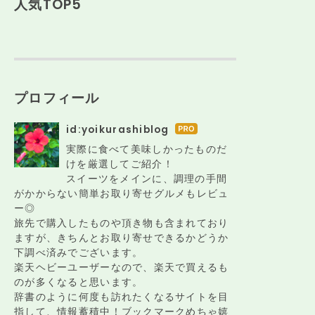
人気TOP5
プロフィール
id:yoikurashiblog
はて
なブ
実際に食べて美味しかったものだ
ログ
けを厳選してご紹介！
Pro
スイーツをメインに、調理の手間
がかからない簡単お取り寄せグルメもレビュ
ー◎
旅先で購入したものや頂き物も含まれており
ますが、きちんとお取り寄せできるかどうか
下調べ済みでございます。
楽天ヘビーユーザーなので、楽天で買えるも
のが多くなると思います。
辞書のように何度も訪れたくなるサイトを目
指して、情報蓄積中！ブックマークめちゃ嬉